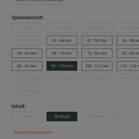
Spannbereich:
6 - 15 mm
15 - 19 mm
20 - 25 mm
25 - 30 
33 - 37 mm
42 - 46 mm
47 - 52 mm
54 - 58 
59 - 63 mm
68 - 73 mm
72 - 80 mm
82 - 85 
88 - 92 mm
99 - 103 mm
108 - 112 mm
112 - 118
125 - 130 mm
133 - 137 mm
137 - 142 mm
159 - 164
164 - 169 mm
Inhalt:
25 Stück
50 Stück
100 Stück
Auswahl zurücksetzen