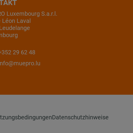
TAKT
 Luxembourg S.a.r.l.
e Léon Laval
Leudelange
mbourg
352 29 62 48
info@muepro.lu
tzungsbedingungen
Datenschutzhinweise