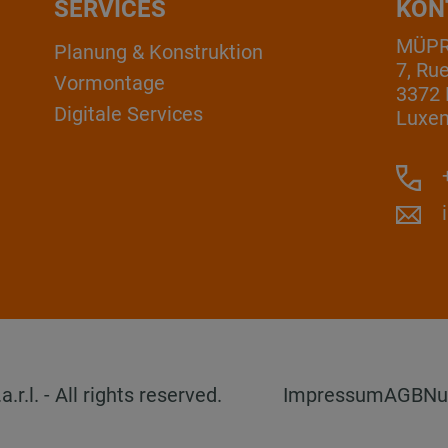
SERVICES
KON
MÜPRO
Planung & Konstruktion
7, Ru
Vormontage
3372 
Digitale Services
Luxe
+
l. - All rights reserved.
Impressum
AGB
Nu