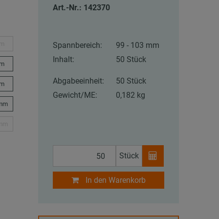
Art.-Nr.: 142370
mm
Spannbereich:
99 - 103 mm
Inhalt:
50 Stück
mm
Abgabeeinheit:
50 Stück
mm
Gewicht/ME:
0,182 kg
 mm
 mm
Stück
In den Warenkorb