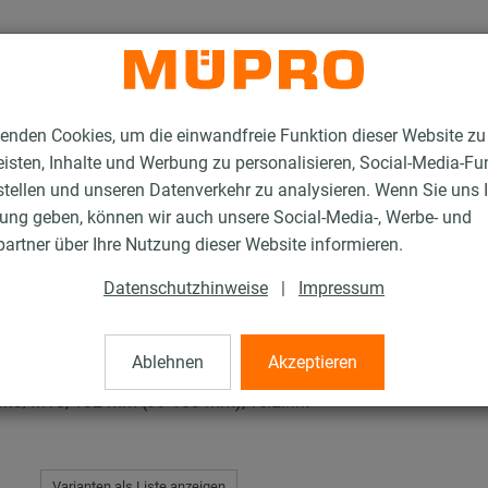
enden Cookies, um die einwandfreie Funktion dieser Website zu
isten, Inhalte und Werbung zu personalisieren, Social-Media-Fu
stellen und unseren Datenverkehr zu analysieren. Wenn Sie uns 
gung geben, können wir auch unsere Social-Media-, Werbe- und
en mit Schalldämmung
Schraubrohrschellen JUNIOR
artner über Ihre Nutzung dieser Website informieren.
Datenschutzhinweise
|
Impressum
len JUNIOR
Ablehnen
Akzeptieren
8/M10, 102 mm (99-103 mm), verzinkt
Varianten als Liste anzeigen