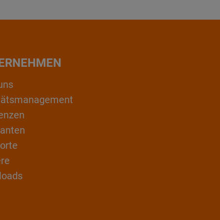
ERNEHMEN
uns
itätsmanagement
enzen
ranten
orte
ere
loads