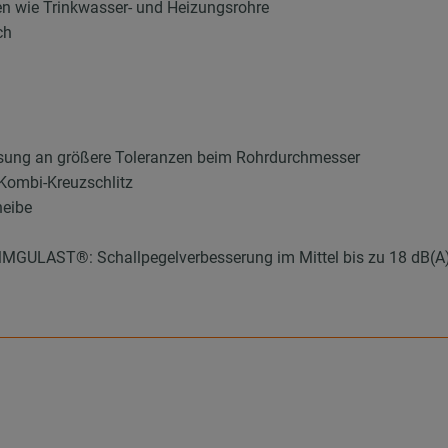
en wie Trinkwasser- und Heizungsrohre
ch
sung an größere Toleranzen beim Rohrdurchmesser
Kombi-Kreuzschlitz
heibe
0
MMGULAST®: Schallpegelverbesserung im Mittel bis zu 18 dB(A